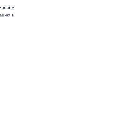
аменяем
тацию и