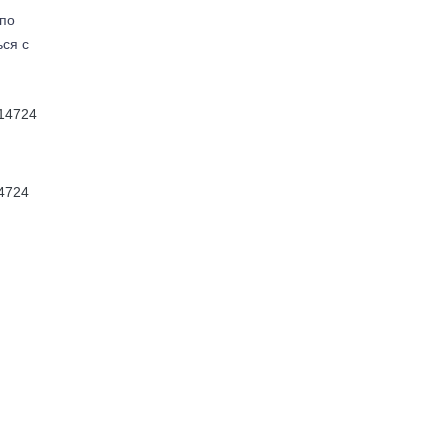
(по
ься с
4724