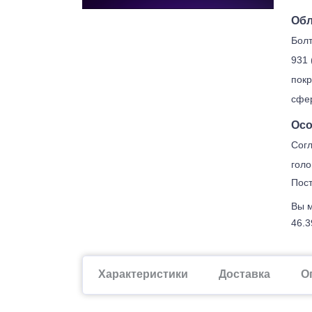
Обл
Болт
931 
покр
сфе
Осо
Согл
голо
Пост
Вы м
46.3
Характеристики
Доставка
О