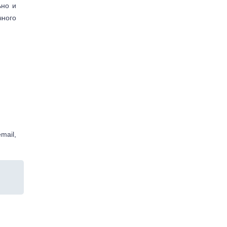
ьно и
чного
mail,