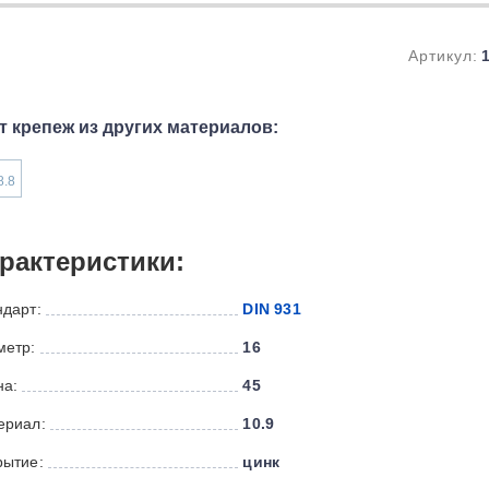
Артикул:
т крепеж из других материалов:
8.8
рактеристики:
ндарт:
DIN 931
метр:
16
на:
45
ериал:
10.9
рытие:
цинк