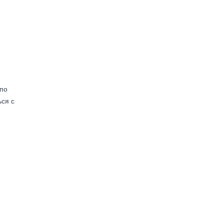
(по
ься с