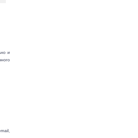
ьно и
чного
mail,