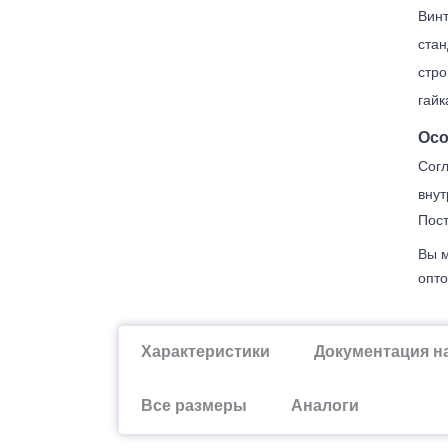
Винт
стан
стро
гайк
Осо
Согл
внут
Пост
Вы м
опто
Характеристики
Документация н
Все размеры
Аналоги