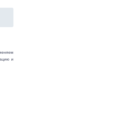
аменяем
тацию и