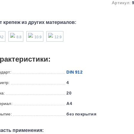
Артикул:
т крепеж из других материалов:
А2
8.8
10.9
12.9
рактеристики:
ндарт:
DIN 912
метр:
4
на:
20
ериал:
А4
рытие:
без покрытия
асть применения: