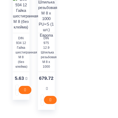
DIN
DIN
934 12
975
Гайка
12.9
шестигранная
Шпилька
M 8
резьбовая
(без
M 8 x
клейма)
1000
5.63
679.72