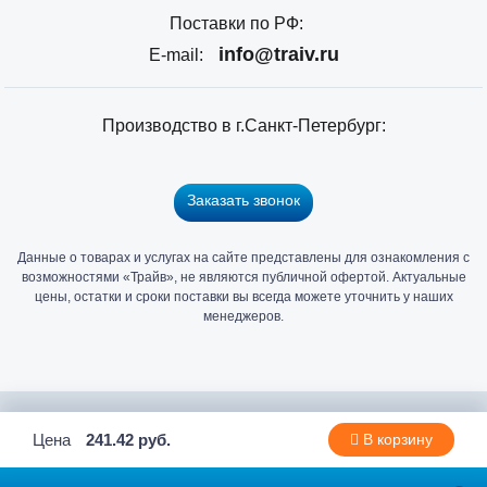
Поставки по РФ:
info@traiv.ru
E-mail:
Производство в г.Санкт-Петербург:
Заказать звонок
Данные о товарах и услугах на сайте представлены для ознакомления с
Главный
возможностями «Трайв», не являются публичной офертой. Актуальные
офис
цены, остатки и сроки поставки вы всегда можете уточнить у наших
и
менеджеров.
склад
«Трайв»
в
Санкт-
2006 - 2026 © Компания «Трайв» производитель и дистрибьютор
Цена
241.42 руб.
В корзину
Петербурге
метизов и крепежа