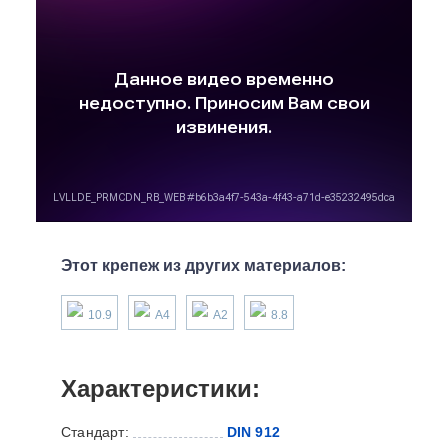
Этот крепеж из других материалов:
10.9
А4
А2
8.8
Характеристики:
Стандарт:
DIN 912