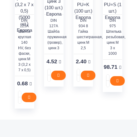
DIN
DIN
DIN
DIN
125A
127А
934 8
975
Шайба
Шайба
Гайка
Шпилька
круглая
пружинная
шестигранная,
резьбовая,
140
(гровер),
цинк M
цинк M
HV, без
цинк 3
2,5
3 x
фаски,
1000
цинк M
4.52
2.40
3 (3,2 x
98.71
7 x 0,5)
0.68