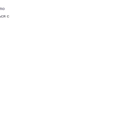
(по
ься с