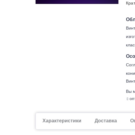
Крат
Обл
Винт
изго
клас
Осо
Согл
кони
Винт
Вы м
опт
Характеристики
Доставка
О