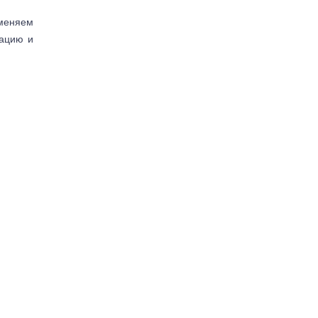
аменяем
тацию и