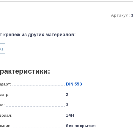
Артикул:
т крепеж из других материалов:
А1
рактеристики:
ндарт:
DIN 553
метр:
2
на:
3
ериал:
14H
рытие:
без покрытия