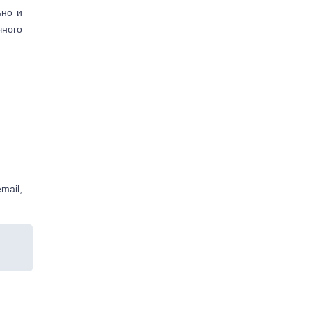
ьно и
чного
mail,