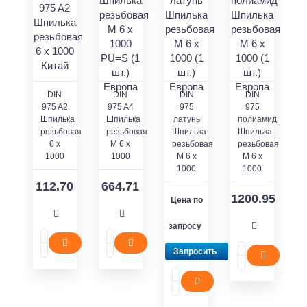
DIN
DIN
DIN
DIN
975 A2
975 A4
975
975
Шпилька
Шпилька
латунь
полиамид
резьбовая
резьбовая
Шпилька
Шпилька
6 х
M 6 x
резьбовая
резьбовая
1000
1000
M 6 x
M 6 x
1000
1000
112.70
664.71
1200.95
Цена по
запросу
Запросить