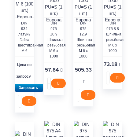
DIN
DIN
DIN
DIN
934
975
975
975 8.8
латунь
10.9
12.9
Шпилька
Гайка
Шпилька
Шпилька
резьбовая
шестигранная
резьбовая
резьбовая
M 6 x
M 6
M 6 x
M 6 x
1000
1000
1000
73.18
Цена по
57.84
505.33
запросу
Запросить