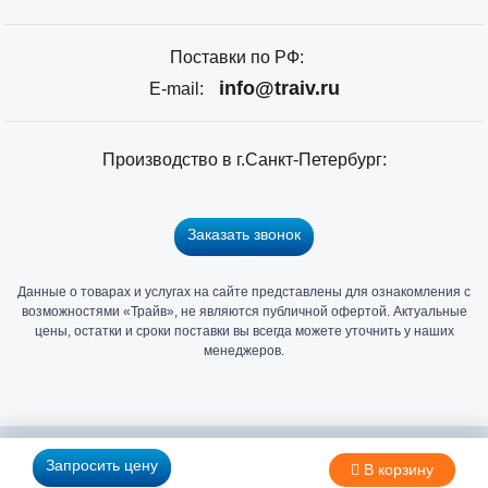
Поставки по РФ:
info@traiv.ru
E-mail:
Производство в г.Санкт-Петербург:
Заказать звонок
Данные о товарах и услугах на сайте представлены для ознакомления с
Главный
возможностями «Трайв», не являются публичной офертой. Актуальные
офис
цены, остатки и сроки поставки вы всегда можете уточнить у наших
и
менеджеров.
склад
«Трайв»
в
Санкт-
2006 - 2026 © Компания «Трайв» производитель и дистрибьютор
Запросить цену
В корзину
Петербурге
метизов и крепежа