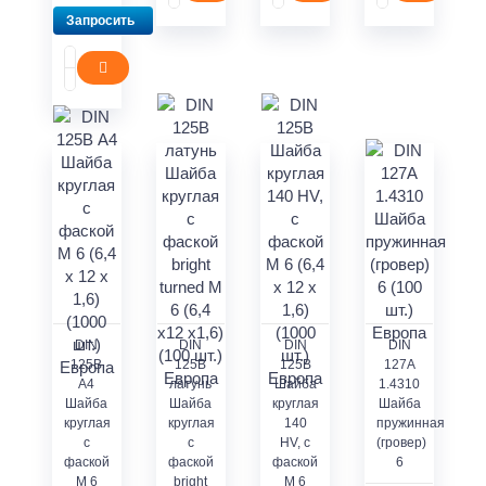
Запросить
DIN
DIN
DIN
DIN
125В
125В
125В
127А
А4
латунь
Шайба
1.4310
Шайба
Шайба
круглая
Шайба
круглая
круглая
140
пружинная
с
с
HV, с
(гровер)
фаской
фаской
фаской
6
М 6
bright
М 6