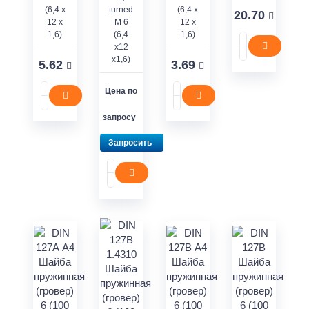
(6,4 x
turned
(6,4 x
20.70
12 x
М 6
12 x
1,6)
(6,4
1,6)
x12
x1,6)
5.62
3.69
Цена по
запросу
Запросить