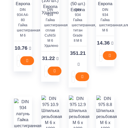
DIN
DIN
DIN
DIN
934 A4-
934
934
934
80
Гайка
Гайка
Гайка
Гайка
шестигранная
шестигранная,
шестигранная,а
шестигранная
сплав
титан
M 6
M 6
CuNiSi
Grade
M 6
II M 6
14.36
Удалено
10.76
351.21
31.22