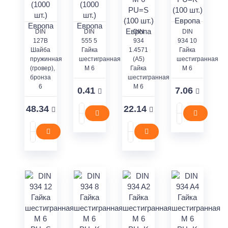
DIN
DIN
DIN
DIN
127В
555 5
934
934 10
Шайба
Гайка
1.4571
Гайка
пружинная
шестигранная
(A5)
шестигранная
(гровер),
M 6
Гайка
M 6
бронза
шестигранная
6
M 6
0.41
7.06
48.34
22.14