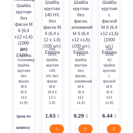
DIN
DIN
DIN
DIN
125A
125A
125А
125В
полиамид
Шайба
Шайба
A2
Шайба
круглая
круглая
Шайба
круглая
140
без
круглая
без
HV, без
фаски,
с
фаски
фаски
алюминий
фаской
M 6
M 6
М 6
М 6
(6,4
(6,4 x
(6,4
(6,4
x12
12 x
x12
x12
x1,6)
1,6)
x1,6)
x1,6)
1.63
8.29
6.44
Цена по
запросу