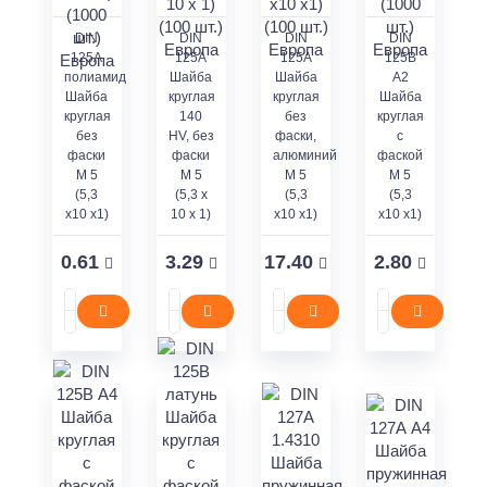
DIN
DIN
DIN
DIN
125A
125A
125А
125В
полиамид
Шайба
Шайба
A2
Шайба
круглая
круглая
Шайба
круглая
140
без
круглая
без
HV, без
фаски,
с
фаски
фаски
алюминий
фаской
M 5
M 5
М 5
М 5
(5,3
(5,3 x
(5,3
(5,3
x10 x1)
10 x 1)
x10 x1)
x10 x1)
0.61
3.29
17.40
2.80