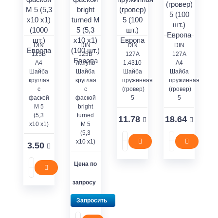
DIN
DIN
DIN
DIN
125В
125В
127А
127А
А4
латунь
1.4310
А4
Шайба
Шайба
Шайба
Шайба
круглая
круглая
пружинная
пружинная
с
с
(гровер)
(гровер)
фаской
фаской
5
5
М 5
bright
(5,3
turned
11.78
18.64
x10 x1)
М 5
(5,3
x10 x1)
3.50
Цена по
запросу
Запросить