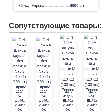
Склад Европа
6000 шт
Сопутствующие товары:
DIN
DIN
DIN
DIN
125A
125A
125A
125A
A2
A4
латунь
медь
Шайба
Шайба
Шайба
Шайба
круглая
круглая
круглая
круглая
без
без
без
без