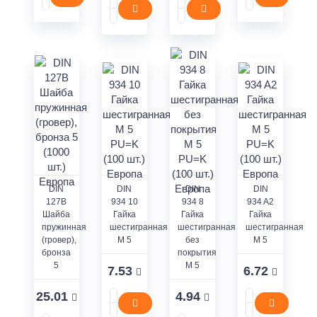
DIN
DIN
DIN
DIN
127В
934 10
934 8
934 A2
Шайба
Гайка
Гайка
Гайка
пружинная
шестигранная
шестигранная
шестигранная
(гровер),
M 5
без
M 5
бронза
покрытия
5
M 5
7.53
6.72
25.01
4.94