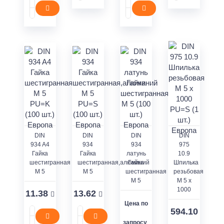
DIN
DIN
DIN
DIN
934 A4
934
934
975
Гайка
Гайка
латунь
10.9
шестигранная
шестигранная,алюминий
Гайка
Шпилька
M 5
M 5
шестигранная
резьбовая
M 5
M 5 x
1000
11.38
13.62
Цена по
594.10
запросу