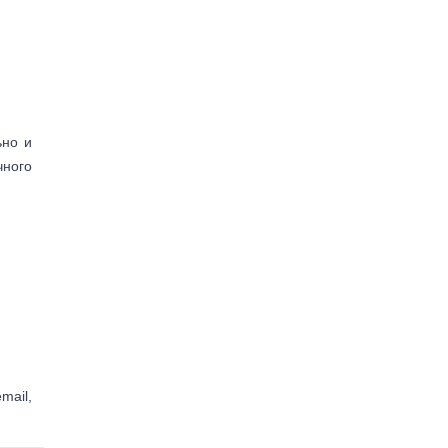
ьно и
чного
mail,