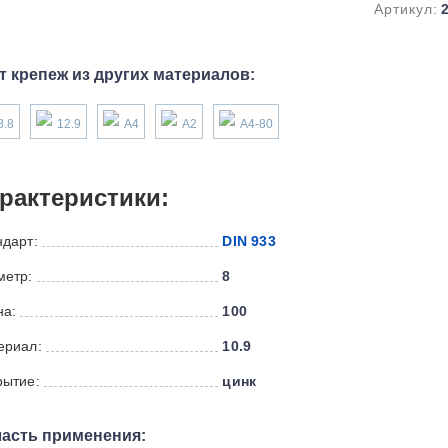
Артикул:
т крепеж из других материалов:
8.8
12.9
А4
А2
А4-80
рактеристики:
ндарт:
DIN 933
метр:
8
на:
100
ериал:
10.9
рытие:
цинк
асть применения: