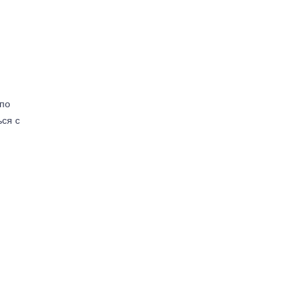
(по
ься с