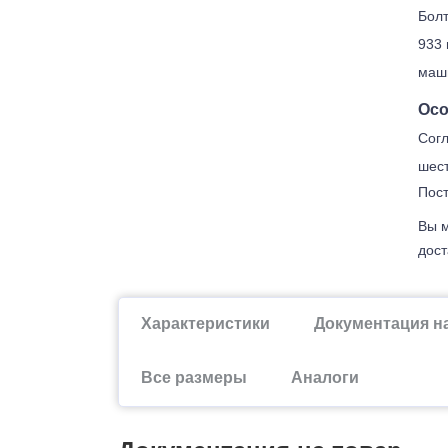
Болт
933 
маши
Осо
Согл
шест
Пост
Вы м
дост
Характеристики
Документация н
Все размеры
Аналоги