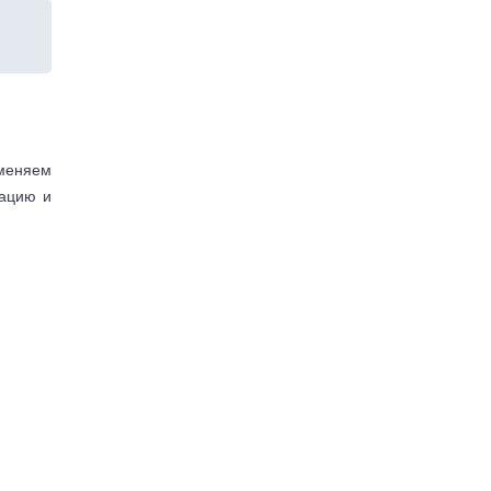
аменяем
тацию и