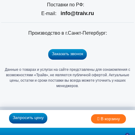
Поставки по РФ:
info@traiv.ru
E-mail:
Производство в г.Санкт-Петербург:
Заказать звонок
Данные о товарах и услугах на сайте представлены для ознакомления с
Главный
возможностями «Трайв», не являются публичной офертой. Актуальные
офис
цены, остатки и сроки поставки вы всегда можете уточнить у наших
и
менеджеров.
склад
«Трайв»
в
Санкт-
2006 - 2026 © Компания «Трайв» производитель и дистрибьютор
Запросить цену
В корзину
Петербурге
метизов и крепежа