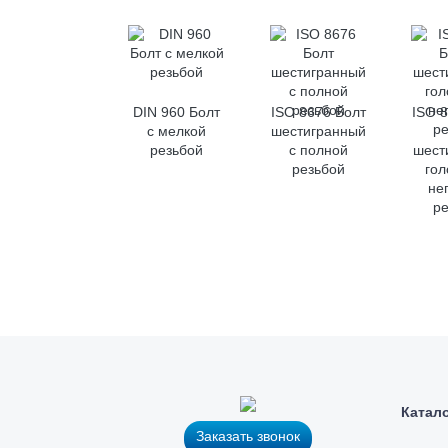
DIN 960 Болт
ISO 8676 Болт
ISO 
с мелкой
шестигранный
резьбой
с полной
шест
резьбой
гол
не
р
Катал
Заказать звонок