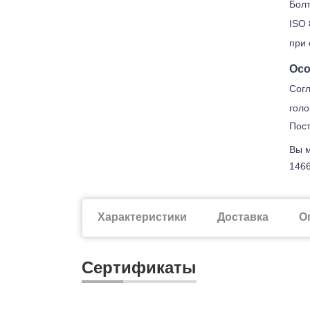
Болт
ISO 
при 
Осо
Согл
голо
Пост
Вы м
1466
Характеристики
Доставка
О
Сертификаты