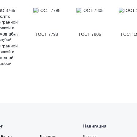
8765 Болт
ГОСТ 7798
ГОСТ 7805
ГОСТ 1
с
игранной
овкой и
полной
езьбой
ог
Навигация
Винты
Шпильки
Каталог