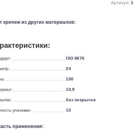
Артикул:
т крепеж из других материалов:
рактеристики:
ндарт:
ISO 8676
метр:
24
на:
100
ериал:
10.9
рытие:
без покрытия
ность упаковки:
10
асть применения: