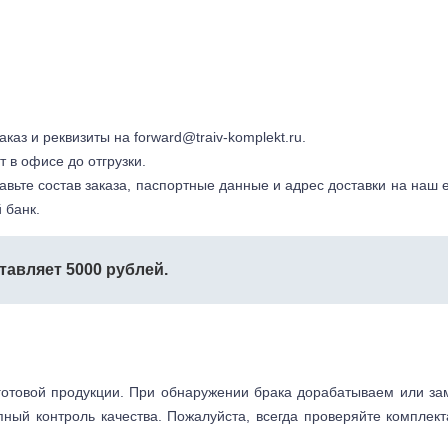
заказ и реквизиты на
forward@traiv-komplekt.ru
.
т в офисе до отгрузки.
авьте состав заказа, паспортные данные и адрес доставки на наш e
 банк.
тавляет 5000 рублей.
готовой продукции. При обнаружении брака дорабатываем или з
пный контроль качества. Пожалуйста, всегда проверяйте комплек