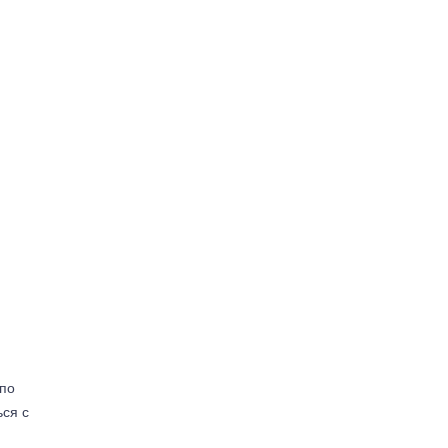
(по
ься с