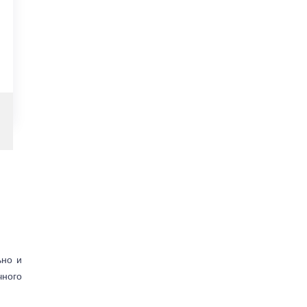
ьно и
чного