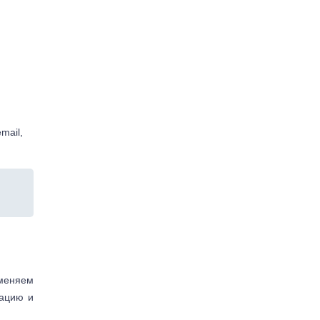
mail,
аменяем
тацию и