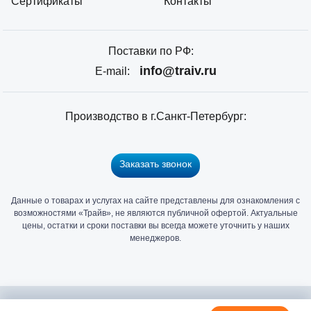
Сертификаты
Контакты
Поставки по РФ:
info@traiv.ru
E-mail:
Производство в г.Санкт-Петербург:
Заказать звонок
Данные о товарах и услугах на сайте представлены для ознакомления с
Главный
возможностями «Трайв», не являются публичной офертой. Актуальные
офис
цены, остатки и сроки поставки вы всегда можете уточнить у наших
и
менеджеров.
склад
«Трайв»
в
Санкт-
2006 - 2026 © Компания «Трайв» производитель и дистрибьютор