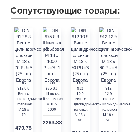
Сопутствующие товары:
DIN
DIN
DIN
DIN
912 8.8
975 8.8
912
912
Винт с
Шпилька
10.9
12.9
цилиндрической
резьбовая
Винт с
Винт с
головкой
M 18 x
цилиндрической
цилиндрической
M 18 x
1000
головкой
головкой
70
M 18 x
M 18 x
90
90
2263.88
470.78