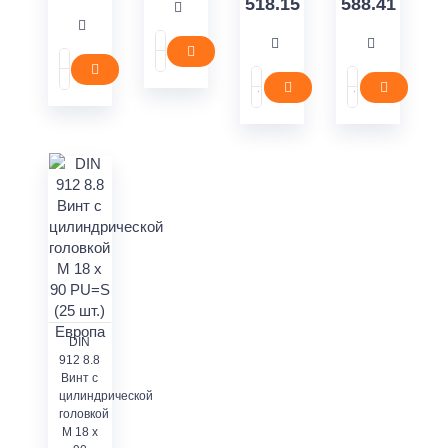
518.15
588.41
DIN
912 8.8
Винт с
цилиндрической
головкой
M 18 x