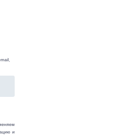
mail,
аменяем
тацию и