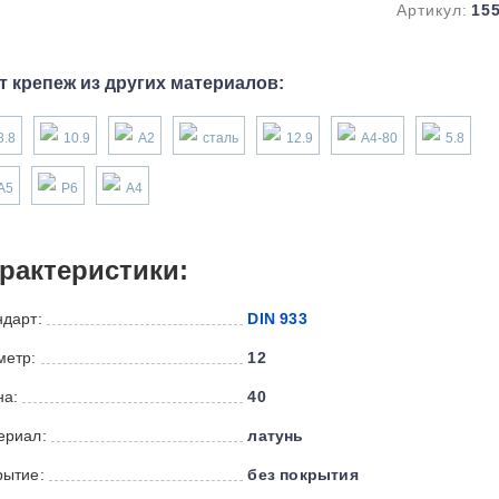
Артикул:
15
т крепеж из других материалов:
8.8
10.9
А2
сталь
12.9
А4-80
5.8
А5
P6
А4
рактеристики:
ндарт:
DIN 933
метр:
12
на:
40
ериал:
латунь
рытие:
без покрытия