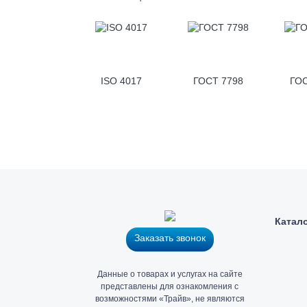
ISO 4017
ГОСТ 7798
ГОС
Катал
Заказать звонок
Главный
Данные о товарах и услугах на сайте
офис
представлены для ознакомления с
и
возможностями «Трайв», не являются