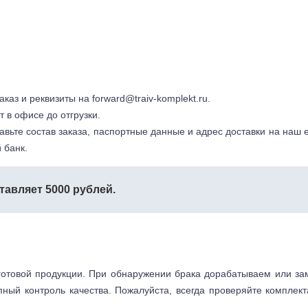
заказ и реквизиты на
forward@traiv-komplekt.ru
.
т в офисе до отгрузки.
авьте состав заказа, паспортные данные и адрес доставки на наш e
 банк.
тавляет 5000 рублей.
готовой продукции. При обнаружении брака дорабатываем или з
пный контроль качества. Пожалуйста, всегда проверяйте комплек