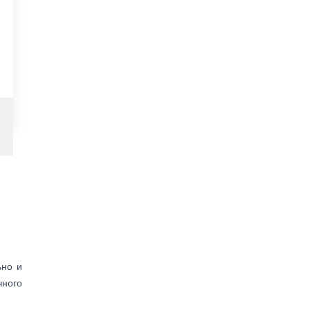
ьно и
чного