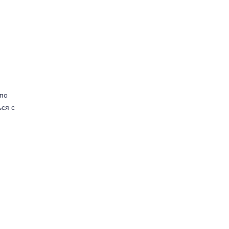
(по
ься с