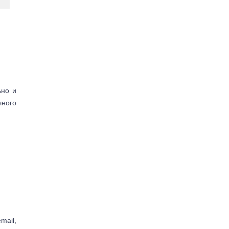
ьно и
чного
mail,