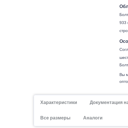
Обл
Болт
933 
стро
Осо
Согл
шест
Болт
Вы м
опто
Характеристики
Документация н
Все размеры
Аналоги