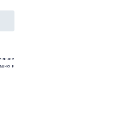
аменяем
тацию и