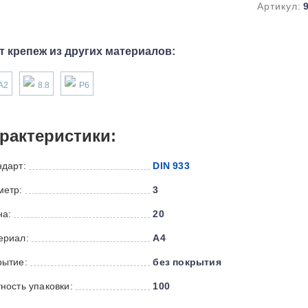
Артикул:
т крепеж из других материалов:
А2
8.8
P6
рактеристики:
ндарт:
DIN 933
метр:
3
на:
20
ериал:
А4
рытие:
без покрытия
ность упаковки:
100