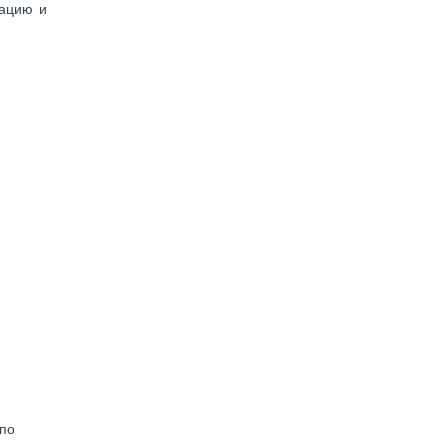
тацию и
(по