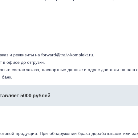
заказ и реквизиты на
forward@traiv-komplekt.ru
.
т в офисе до отгрузки.
авьте состав заказа, паспортные данные и адрес доставки на наш e
 банк.
тавляет 5000 рублей.
готовой продукции. При обнаружении брака дорабатываем или з