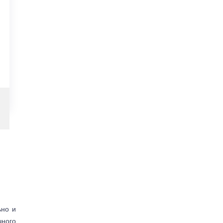
ьно и
чного