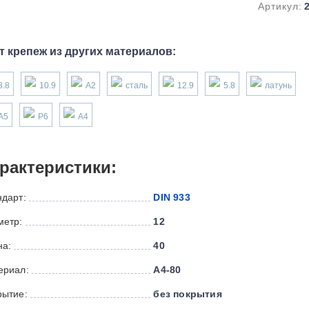
Артикул:
т крепеж из других материалов:
8.8
10.9
А2
сталь
12.9
5.8
латунь
А5
P6
А4
рактеристики:
ндарт:
DIN 933
метр:
12
на:
40
ериал:
А4-80
рытие:
без покрытия