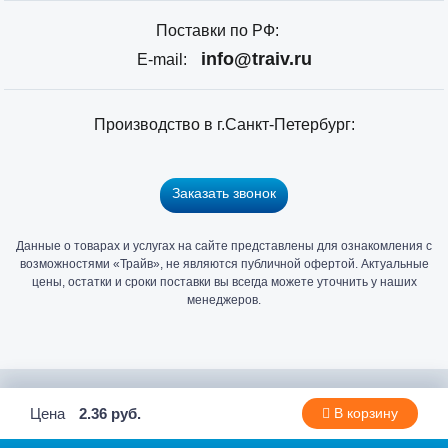
Поставки по РФ:
info@traiv.ru
E-mail:
Производство в г.Санкт-Петербург:
Заказать звонок
Данные о товарах и услугах на сайте представлены для ознакомления с
Главный
возможностями «Трайв», не являются публичной офертой. Актуальные
офис
цены, остатки и сроки поставки вы всегда можете уточнить у наших
и
менеджеров.
склад
«Трайв»
в
Санкт-
2006 - 2026 © Компания «Трайв» производитель и дистрибьютор
Цена
2.36 руб.
В корзину
Петербурге
метизов и крепежа