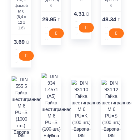
фаской
6
6
М 6
4.31
(6,4 x
29.95
48.34
12 x
1,6)
3.69
DIN
DIN
DIN
DIN