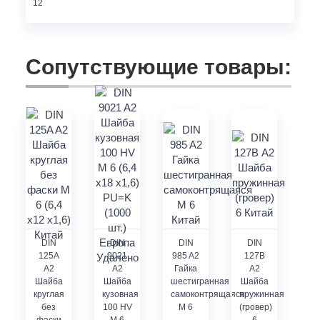
Сопутствующие товары:
DIN
DIN
DIN
DIN
125A
9021
985 A2
127В
A2
A2
Гайка
А2
Шайба
Шайба
шестигранная
Шайба
круглая
кузовная
самоконтрящаяся
пружинная
без
100 HV
M 6
(гровер)
фаски
М 6
6