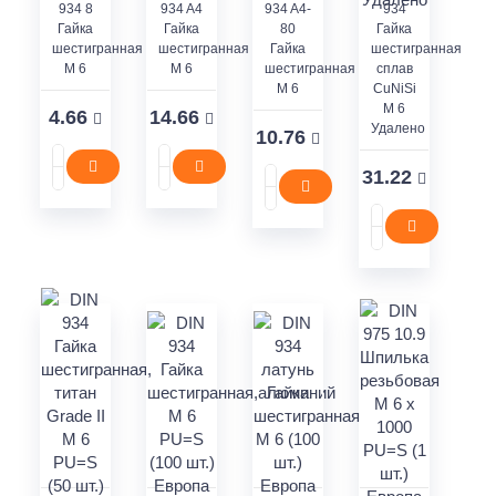
934 8
934 A4
934 A4-
934
Гайка
Гайка
80
Гайка
шестигранная
шестигранная
Гайка
шестигранная
M 6
M 6
шестигранная
сплав
M 6
CuNiSi
M 6
4.66
14.66
Удалено
10.76
31.22