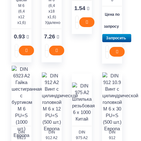
M 6
(6,4
1.54
(6,4
x18
Цена по
x12
x1,6)
x1,6)
Удалено
запросу
0.93
7.26
Запросить
DIN
DIN
DIN
DIN
6923
912 A2
975 A2
912