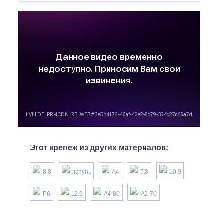
Этот крепеж из других материалов:
8.8
латунь
А4
5.8
10.9
P6
12.9
А4-80
А2-70