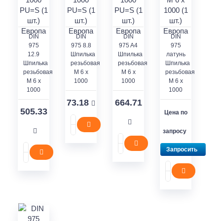
DIN
DIN
DIN
DIN
975
975 8.8
975 A4
975
12.9
Шпилька
Шпилька
латунь
Шпилька
резьбовая
резьбовая
Шпилька
резьбовая
M 6 x
M 6 x
резьбовая
M 6 x
1000
1000
M 6 x
1000
1000
73.18
664.71
505.33
Цена по
запросу
Запросить