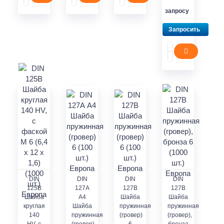
запросу
Запросить
DIN
DIN
DIN
DIN
125В
127А
127В
127В
Шайба
А4
Шайба
Шайба
круглая
Шайба
пружинная
пружинная
140
пружинная
(гровер)
(гровер),
HV, с
(гровер)
6
бронза