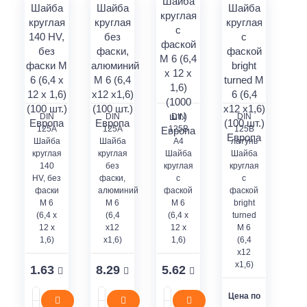
DIN
DIN
DIN
DIN
125A
125А
125В
125В
Шайба
Шайба
А4
латунь
круглая
круглая
Шайба
Шайба
140
без
круглая
круглая
HV, без
фаски,
с
с
фаски
алюминий
фаской
фаской
M 6
М 6
М 6
bright
(6,4 x
(6,4
(6,4 x
turned
12 x
x12
12 x
М 6
1,6)
x1,6)
1,6)
(6,4
x12
x1,6)
1.63
8.29
5.62
Цена по