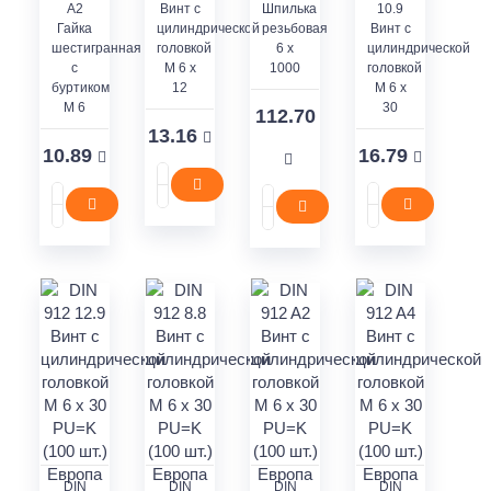
A2
Винт с
Шпилька
10.9
Гайка
цилиндрической
резьбовая
Винт с
шестигранная
головкой
6 х
цилиндрической
с
M 6 x
1000
головкой
буртиком
12
M 6 x
M 6
30
112.70
13.16
10.89
16.79
DIN
DIN
DIN
DIN