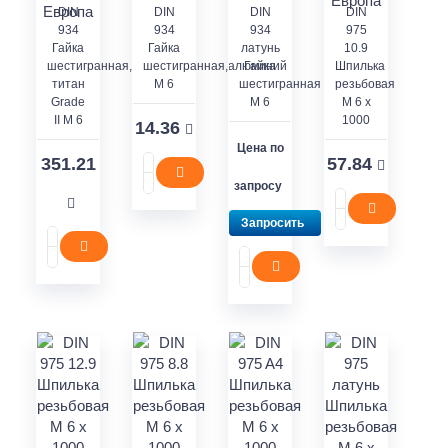
DIN
DIN
DIN
DIN
934
934
934
975
Гайка
Гайка
латунь
10.9
шестигранная,
шестигранная,алюминий
Гайка
Шпилька
титан
M 6
шестигранная
резьбовая
Grade
M 6
M 6 x
II M 6
1000
14.36
Цена по
351.21
57.84
запросу
Запросить