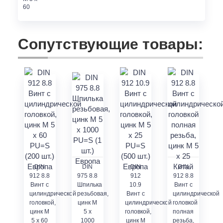
Сопутствующие товары:
DIN
DIN
DIN
DIN
912 8.8
975 8.8
912
912 8.8
Винт с
Шпилька
10.9
Винт с
цилиндрической
резьбовая,
Винт с
цилиндрической
головкой,
цинк M
цилиндрической
головкой
цинк M
5 x
головкой,
полная
5 x 60
1000
цинк M
резьба,