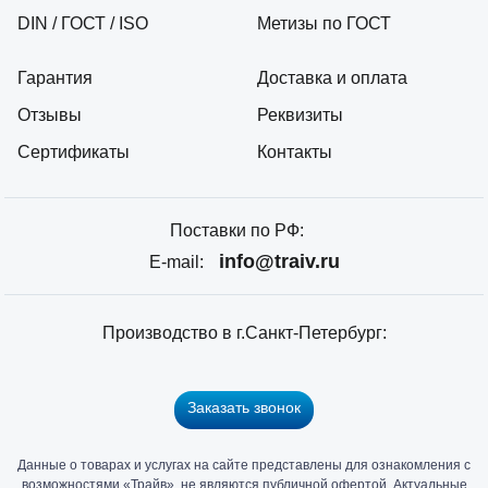
DIN / ГОСТ / ISO
Метизы по ГОСТ
Гарантия
Доставка и оплата
Отзывы
Реквизиты
Сертификаты
Контакты
Поставки по РФ:
info@traiv.ru
E-mail:
Производство в г.Санкт-Петербург:
Заказать звонок
Данные о товарах и услугах на сайте представлены для ознакомления с
Главный
возможностями «Трайв», не являются публичной офертой. Актуальные