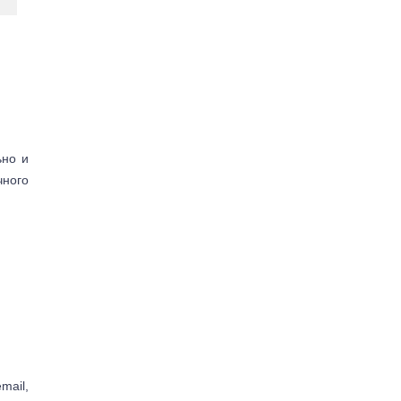
ьно и
чного
mail,