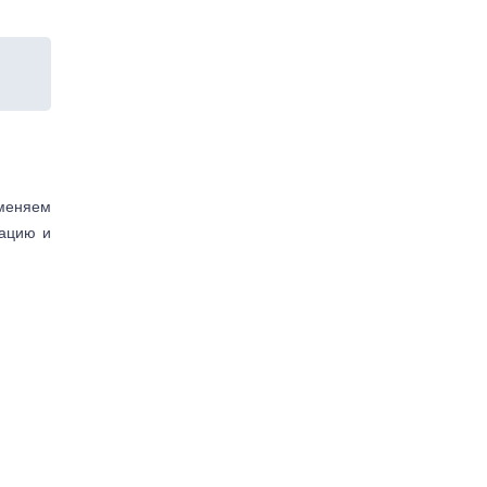
аменяем
тацию и