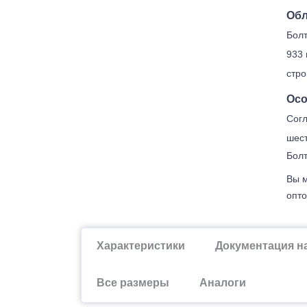
Обл
Болт
933 
стро
Осо
Согл
шест
Болт
Вы м
опто
Характеристики
Документация н
Все размеры
Аналоги