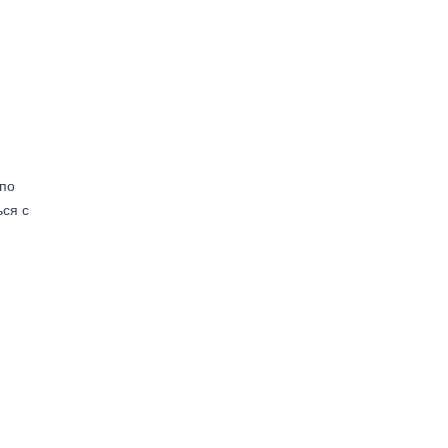
(по
ься с