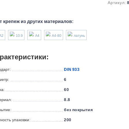
Артикул:
т крепеж из других материалов:
А2
10.9
А4
А4-80
латунь
рактеристики:
ндарт:
DIN 933
метр:
6
на:
60
ериал:
8.8
рытие:
без покрытия
ность упаковки:
200