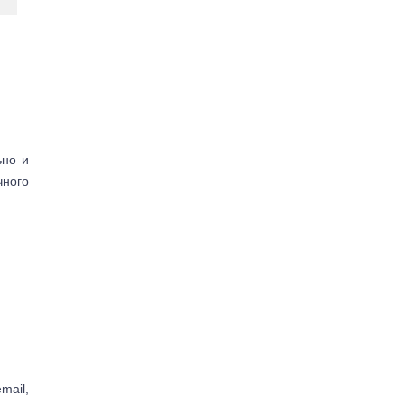
ьно и
чного
mail,