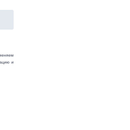
аменяем
тацию и