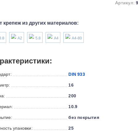
Артикул:
т крепеж из других материалов:
8.8
А2
5.8
А4
А4-80
рактеристики:
ндарт:
DIN 933
метр:
16
на:
200
ериал:
10.9
рытие:
без покрытия
ность упаковки:
25