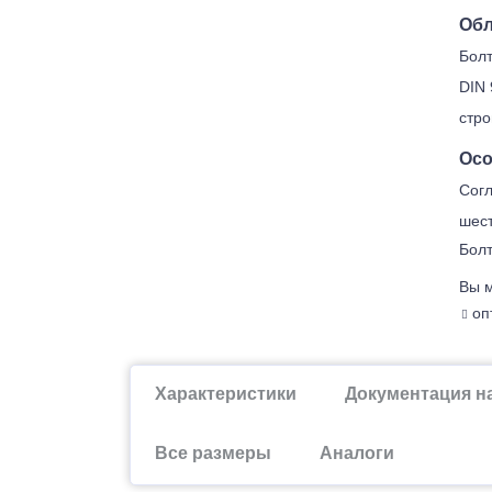
Обл
Болт
DIN 
стро
Осо
Согл
шест
Болт
Вы м
опт
Характеристики
Документация н
Все размеры
Аналоги