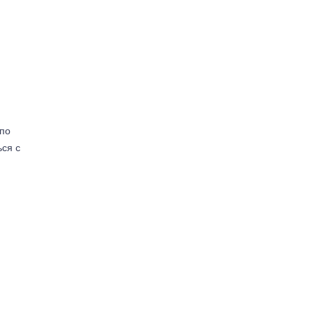
(по
ься с