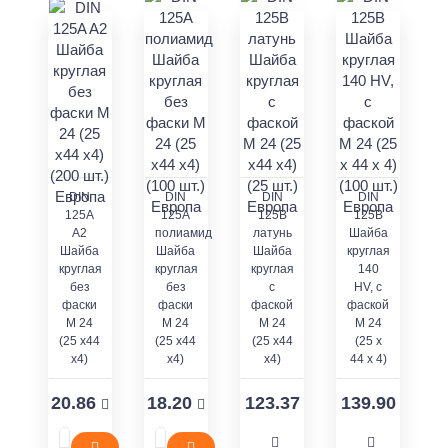
DIN
DIN
DIN
DIN
125A
125A
125В
125В
A2
полиамид
латунь
Шайба
Шайба
Шайба
Шайба
круглая
круглая
круглая
круглая
140
без
без
с
HV, с
фаски
фаски
фаской
фаской
M 24
M 24
М 24
М 24
(25 x44
(25 x44
(25 x44
(25 x
x4)
x4)
x4)
44 x 4)
20.86
18.20
123.37
139.90