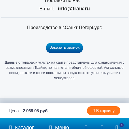
Поставки по РФ:
info@traiv.ru
E-mail:
Производство в г.Санкт-Петербург:
Заказать звонок
Данные о товарах и услугах на сайте представлены для ознакомления с
Главный
возможностями «Трайв», не являются публичной офертой. Актуальные
офис
цены, остатки и сроки поставки вы всегда можете уточнить у наших
и
менеджеров.
склад
«Трайв»
в
Санкт-
2006 - 2026 © Компания «Трайв» производитель и дистрибьютор
Цена
2 069.05 руб.
В корзину
Петербурге
метизов и крепежа
0
Каталог
Меню
Политика конфиденциальности