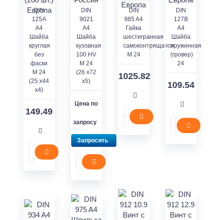
DIN
DIN
DIN
DIN
125A
9021
985 A4
127В
A4
A4
Гайка
А4
Шайба
Шайба
шестигранная
Шайба
круглая
кузовная
самоконтрящаяся
пружинная
без
100 HV
M 24
(гровер)
фаски
M 24
24
M 24
(26 x72
1025.82
(25 x44
x5)
109.54
x4)
Цена по
149.49
запросу
Запросить