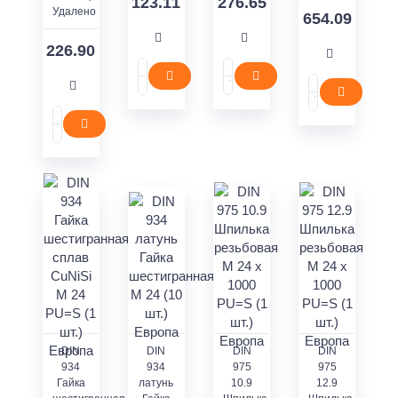
123.11
276.65
Удалено
654.09
226.90
DIN
DIN
DIN
DIN
934
934
975
975
Гайка
латунь
10.9
12.9