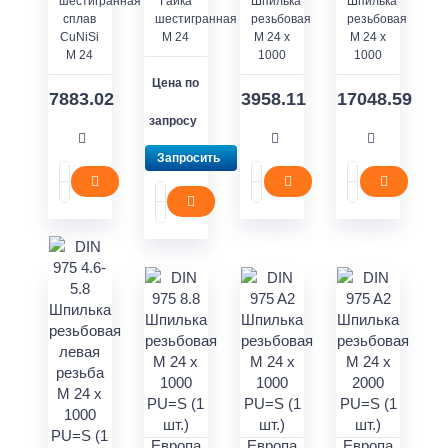
шестигранная
Гайка
Шпилька
Шпилька
сплав
шестигранная
резьбовая
резьбовая
CuNiSi
M 24
M 24 x
M 24 x
M 24
1000
1000
Цена по
7883.02
3958.11
17048.59
запросу
Запросить