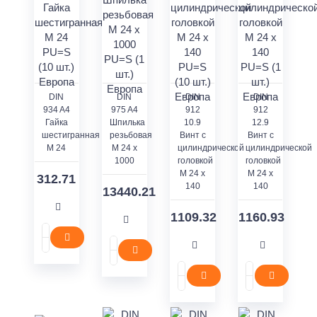
DIN
DIN
DIN
DIN
934 A4
975 A4
912
912
Гайка
Шпилька
10.9
12.9
шестигранная
резьбовая
Винт с
Винт с
M 24
M 24 x
цилиндрической
цилиндрической
1000
головкой
головкой
M 24 x
M 24 x
312.71
140
140
13440.21
1109.32
1160.93