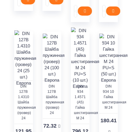
DIN
DIN
DIN
DIN
127В
127В
934
934 10
1.4310
Шайба
1.4571
Гайка
Шайба
пружинная
(A5)
шестигранная
пружинная
(гровер)
Гайка
M 24
(гровер)
24
шестигранная
24
M 24
180.41
72.32
121.95
796.12