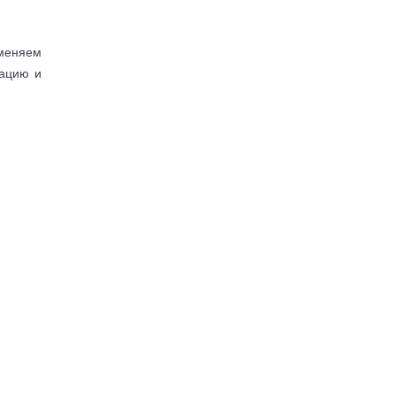
аменяем
тацию и