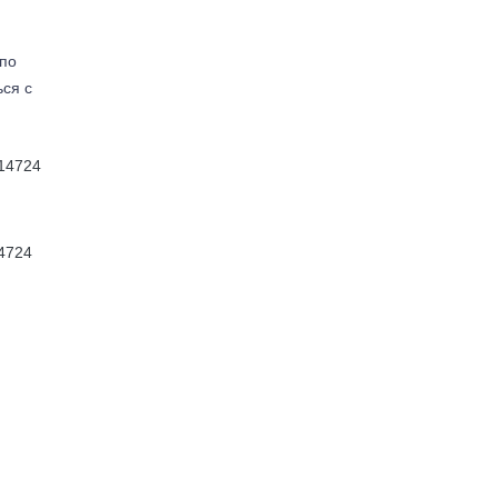
(по
ься с
4724