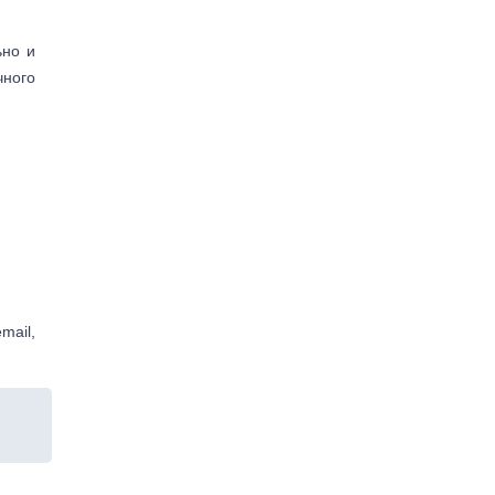
ьно и
чного
mail,