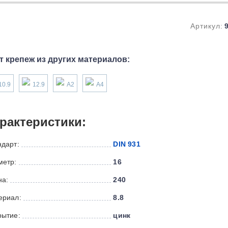
Артикул:
т крепеж из других материалов:
10.9
12.9
А2
А4
рактеристики:
ндарт:
DIN 931
метр:
16
на:
240
ериал:
8.8
рытие:
цинк