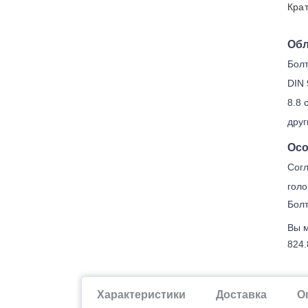
Крат
Обл
Болт
DIN 
8.8 
друг
Осо
Согл
голо
Болт
Вы м
824.
Характеристики
Доставка
О