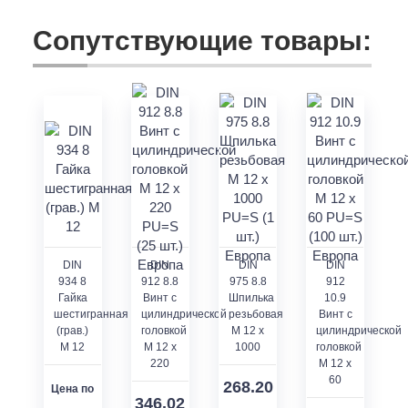
Сопутствующие товары:
DIN
DIN
DIN
DIN
934 8
912 8.8
975 8.8
912
Гайка
Винт с
Шпилька
10.9
шестигранная
цилиндрической
резьбовая
Винт с
(грав.)
головкой
M 12 x
цилиндрической
M 12
M 12 x
1000
головкой
220
M 12 x
60
268.20
Цена по
346.02