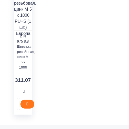
DIN
975 8.8
Шпилька
резьбовая,
цинк M
5 x
1000
311.07