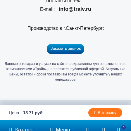
Поставки по РФ:
info@traiv.ru
E-mail:
Производство в г.Санкт-Петербург:
Заказать звонок
Данные о товарах и услугах на сайте представлены для ознакомления с
Главный
возможностями «Трайв», не являются публичной офертой. Актуальные
офис
цены, остатки и сроки поставки вы всегда можете уточнить у наших
и
менеджеров.
склад
«Трайв»
в
Санкт-
2006 - 2026 © Компания «Трайв» производитель и дистрибьютор
Цена
13.71 руб.
В корзину
Петербурге
метизов и крепежа
0
Каталог
Меню