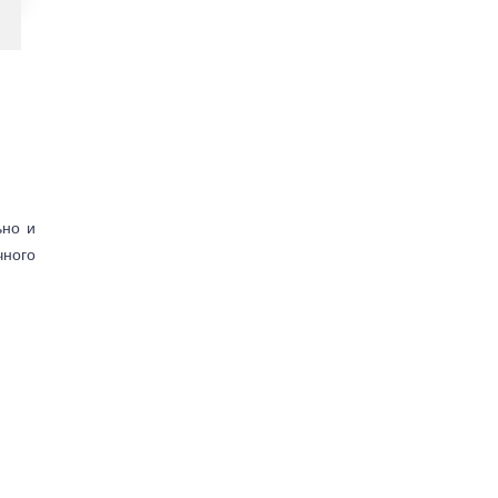
ьно и
чного