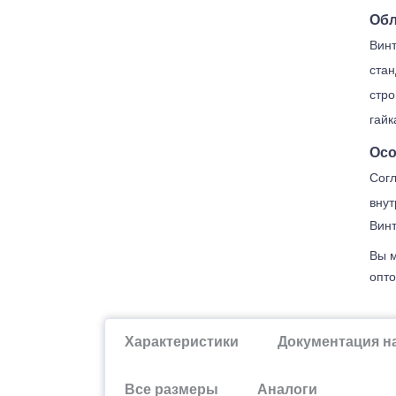
Обл
Винт
стан
стро
гайк
Осо
Согл
внут
Винт
Вы м
опто
Характеристики
Документация н
Все размеры
Аналоги