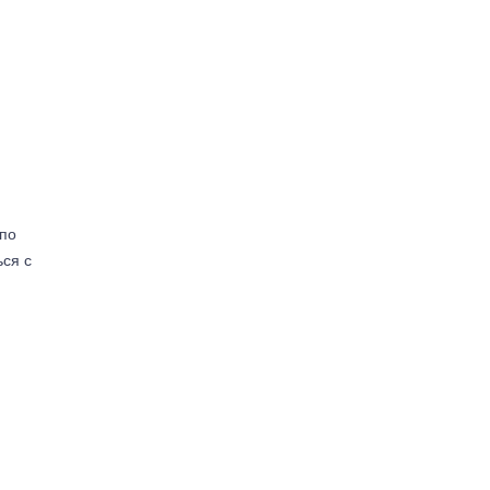
(по
ься с