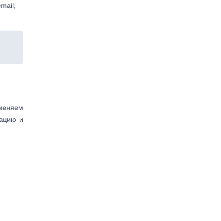
mail,
аменяем
тацию и