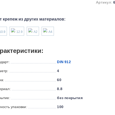
Артикул:
т крепеж из других материалов:
10.9
12.9
А2
А4
рактеристики:
ндарт:
DIN 912
метр:
4
на:
60
ериал:
8.8
рытие:
без покрытия
ность упаковки:
100