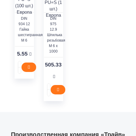
DIN
DIN
934 12
975
Гайка
12.9
шестигранная
Шпилька
M 6
резьбовая
M 6 x
1000
5.55
505.33
Производственная компания «Трайв»