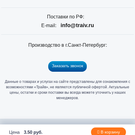
Поставки по РФ:
info@traiv.ru
E-mail:
Производство в г.Санкт-Петербург:
Заказать звонок
Данные о товарах и услугах на сайте представлены для ознакомления с
Главный
возможностями «Трайв», не являются публичной офертой. Актуальные
офис
цены, остатки и сроки поставки вы всегда можете уточнить у наших
и
менеджеров.
склад
«Трайв»
в
Санкт-
2006 - 2026 © Компания «Трайв» производитель и дистрибьютор
Цена
3.50 руб.
В корзину
Петербурге
метизов и крепежа