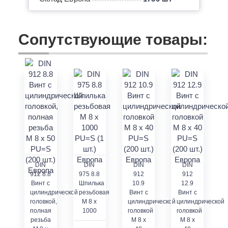
Сопутствующие товары:
DIN
DIN
DIN
DIN
912 8.8
975 8.8
912
912
Винт с
Шпилька
10.9
12.9
цилиндрической
резьбовая
Винт с
Винт с
головкой,
M 8 x
цилиндрической
цилиндрической
полная
1000
головкой
головкой
резьба
M 8 x
M 8 x