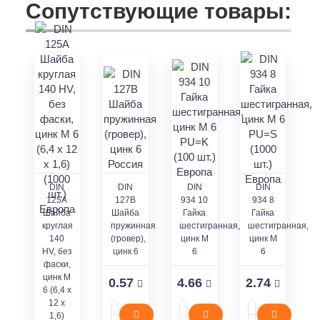
Сопутствующие товары:
DIN
DIN
DIN
DIN
125A
127B
934 10
934 8
Шайба
Шайба
Гайка
Гайка
круглая
пружинная
шестигранная,
шестигранная,
140
(гровер),
цинк M
цинк M
HV, без
цинк 6
6
6
фаски,
цинк M
0.57
4.66
2.74
6 (6,4 x
12 x
1,6)