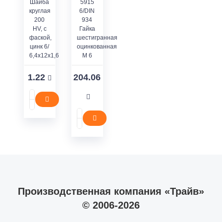
Шайба
5915
круглая
6/DIN
200
934
HV, с
Гайка
фаской,
шестигранная
цинк 6/
оцинкованная
6,4x12x1,6
M 6
1.22
204.06
Производственная компания «Трайв»
© 2006-2026