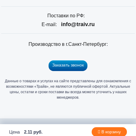
Поставки по РФ:
info@traiv.ru
E-mail:
Производство в г.Санкт-Петербург:
Заказать звонок
Данные о товарах и услугах на сайте представлены для ознакомления с
Главный
возможностями «Трайв», не являются публичной офертой. Актуальные
офис
цены, остатки и сроки поставки вы всегда можете уточнить у наших
и
менеджеров.
склад
«Трайв»
в
Санкт-
2006 - 2026 © Компания «Трайв» производитель и дистрибьютор
Цена
2.11 руб.
В корзину
Петербурге
метизов и крепежа