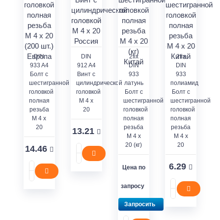
DIN
DIN
2fix
2fix
933 A4
912 A4
DIN
DIN
Болт с
Винт с
933
933
шестигранной
цилиндрической
латунь
полиамид
головкой
головкой
Болт с
Болт с
полная
M 4 x
шестигранной
шестигранной
резьба
20
головкой
головкой
M 4 x
полная
полная
20
резьба
резьба
13.21
M 4 x
M 4 x
20 (кг)
20
14.46
6.29
Цена по
запросу
Запросить